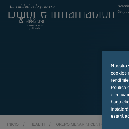
Dolor e inflamación
La calidad es lo primero
Descub
Grupo 
Nuestro 
cookies 
rendimie
Política
efectiva
haga cl
instalar
estará a
INICIO
HEALTH
GRUPO MENARINI CENTROAMÉRICA Y E