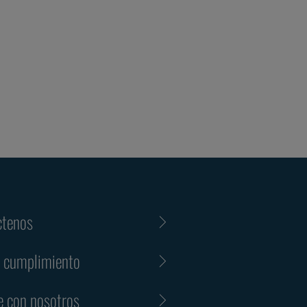
ctenos
y cumplimiento
e con nosotros