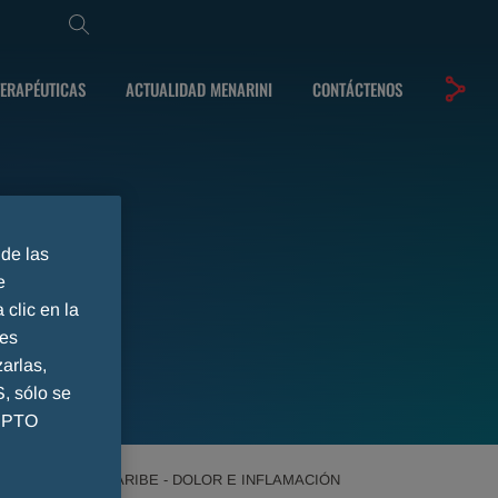
TERAPÉUTICAS
ACTUALIDAD MENARINI
CONTÁCTENOS
 de las
e
 clic en la
ies
arlas,
 sólo se
CEPTO
MÉRICA Y EL CARIBE - DOLOR E INFLAMACIÓN