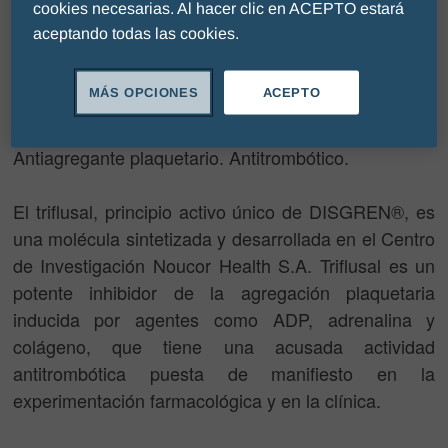
cookies necesarias. Al hacer clic en ACEPTO estará
en:
aceptando todas las cookies.
MÁS OPCIONES
ACEPTO
Cápsulas - Vía oral
Antiagregante plaquetario. Antitrombótico.
El triflusal, principio activo único de DISGREN®, es
una molécula sintetizada y desarrollada en el Centro
de Investigación Noucor Health S.A. Triflusal es un
potente inhibidor de la agregación plaquetaria
inducida por agentes como ADP, adrenalina y
colágeno, que tiene una acusada actividad
antitrombótica puesta de manifiesto en la
experimentación farmacológica y en la clínica.