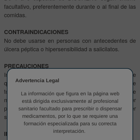
facultativo, preferentemente durante o al final de las
comidas.
CONTRAINDICACIONES
No debe usarse en personas con antecedentes de
úlcera péptica o hipersensibilidad a salicilatos.
PRECAUCIONES
Importante para la mujer: Si está embarazada o cree
Advertencia Legal
que podría estarlo, consulte a su médico antes de
tomar este medicamento. El consumo de
La información que figura en la página web
medicamentos durante el embarazo puede ser
está dirigida exclusivamente al profesional
peligroso para el embrión o el feto y debe ser
sanitario facultado para prescribir o dispensar
supervisado por un médico.
medicamentos, por lo que se requiere una
formación especializada para su correcta
interpretación.
INCOMPATIBILIDADES