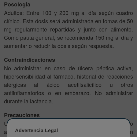
Posología
Adultos: Entre 100 y 200 mg al día según cuadro
clínico. Esta dosis será administrada en tomas de 50
mg regularmente repartidas y junto con alimento.
Como pauta general, se recomienda 150 mg al día y
aumentar o reducir la dosis según respuesta.
Contraindicaciones
No administrar en caso de úlcera péptica activa,
hipersensibilidad al fármaco, historial de reacciones
alérgicas al ácido acetilsalicílico u otros
antiinflamatorios o en embarazo. No administrar
durante la lactancia.
Precauciones
Usar con precaución en antecedentes de úlcera o
Advertencia Legal
alteraciones gastrointestinales, así como en