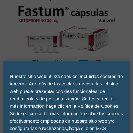
Disponible en:
Nuestro sitio web utiliza cookies, incluidas cookies de
terceros. Además de las cookies necesarias, el sitio
Ketoprofeno
web puede presentar cookies funcionales, de
Cápsulas - Vía oral
rendimiento y de personalización. Si desea recibir
más información haga clic en la Política de Cookies.
Composición
Si desea consultar más información sobre las cookies
efectivamente empleadas en nuestro sitio web y/o
Cada cápsula contiene:
configurarlas o rechazarlas, haga clic en MÁS
Ketoprofeno (DCI).............................................50 mg