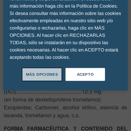
más información haga clic en la Política de Cookies.
Uso tópico
Si desea consultar más información sobre las cookies
El principio activo de
GEL,
ENANTYUM®
efectivamente empleadas en nuestro sitio web y/o
dexketoprofeno en forma de sal de trometamol, ha
configurarlas o rechazarlas, haga clic en MÁS
sido sintetizado y desarrollado en el Departamento
OPCIONES. Al hacer clic en RECHAZARLAS
de Investigación y Desarrollo de Laboratorios
TODAS, sólo se instalarán en su dispositivo las
Menarini, S.A.
cookies necesarias. Al hacer clic en ACEPTO estará
aceptando todas las cookies.
COMPOSICIÓN
Cada gramo de gel contiene:
MÁS OPCIONES
ACEPTO
Dexketoprofeno
(DCI).............................................12.5 mg
(en forma de dexketoprofeno trometamol)
Excipientes: Carbomer, alcohol etílico, esencia de
lavanda, trometamol y agua, c.s.
FORMA FARMACÉUTICA Y CONTENIDO DEL