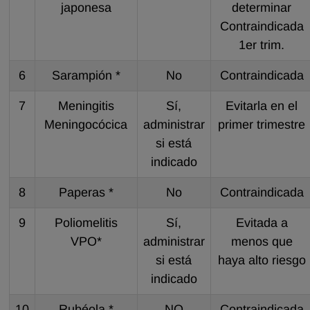
japonesa
determinar
Contraindicada
1er trim.
6
Sarampión *
No
Contraindicada
7
Meningitis
Sí,
Evitarla en el
Meningocócica
administrar
primer trimestre
si está
indicado
8
Paperas *
No
Contraindicada
9
Poliomelitis
Sí,
Evitada a
VPO*
administrar
menos que
si está
haya alto riesgo
indicado
10
Rubéola *
NO
Contraindicada