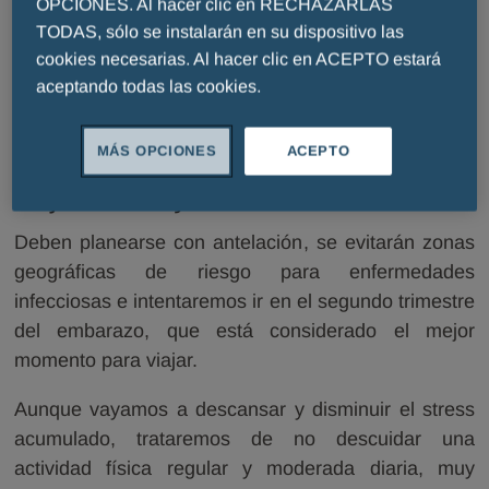
OPCIONES. Al hacer clic en RECHAZARLAS
TODAS, sólo se instalarán en su dispositivo las
Es muy distinto planear un viaje de ocio y placer
cookies necesarias. Al hacer clic en ACEPTO estará
para descansar que aquel con tintes de aventura y,
aceptando todas las cookies.
por supuesto, si es un viaje por trabajo ( comercial,
congresos, etc.).
MÁS OPCIONES
ACEPTO
Viajes de ocio y descanso
Deben planearse con antelación, se evitarán zonas
geográficas de riesgo para enfermedades
infecciosas e intentaremos ir en el segundo trimestre
del embarazo, que está considerado el mejor
momento para viajar.
Aunque vayamos a descansar y disminuir el stress
acumulado, trataremos de no descuidar una
actividad física regular y moderada diaria, muy