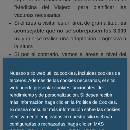
"Medicina del Viajero" para planificar las
vacunas necesarias.
Si el área a visitar es un área de gran altitud,
es
aconsejable que no se sobrepasen los 3.000
m.
y que se realice una adaptación progresiva a
la altura.
Si por el contrario, vamos a áreas a nivel del
mar y básicamente a zonas de playa,
tendremos en cuenta que la embarazada
Nuestro sitio web utiliza cookies, incluidas cookies de
soporta mal el calor, el bochorno, y la humedad,
terceros. Además de las cookies necesarias, el sitio
pudiendo presentar frecuentes bajadas de
web puede presentar cookies funcionales, de
presión arterial, por lo que la hidratación,
rendimiento y de personalización. Si desea recibir
siempre importante, adquiere aquí un papel
más información haga clic en la Política de Cookies.
principal.
Si desea consultar más información sobre las cookies
efectivamente empleadas en nuestro sitio web y/o
TIPO DE VIAJE
configurarlas o rechazarlas, haga clic en MÁS