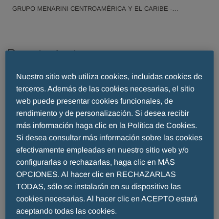
GRUPO MENARINI CENTROAMÉRICA Y EL CARIBE -
RESPIRATORIO
Respiratorio
Nuestro sitio web utiliza cookies, incluidas cookies de
The Barcelona-Boston Lung
terceros. Además de las cookies necesarias, el sitio
web puede presentar cookies funcionales, de
Conference 2016
rendimiento y de personalización. Si desea recibir
más información haga clic en la Política de Cookies.
Si desea consultar más información sobre las cookies
Es un placer presentarles e invitarles a la tercera
efectivamente empleadas en nuestro sitio web y/o
edición de la “
Barcelona-Boston Lung Conference
configurarlas o rechazarlas, haga clic en MÁS
on Airway Diseases
”, esponsorizada por
Grupo
OPCIONES. Al hacer clic en RECHAZARLAS
Menarini
.
TODAS, sólo se instalarán en su dispositivo las
cookies necesarias. Al hacer clic en ACEPTO estará
La “
Barcelona-Boston Lung Conference
” que
aceptando todas las cookies.