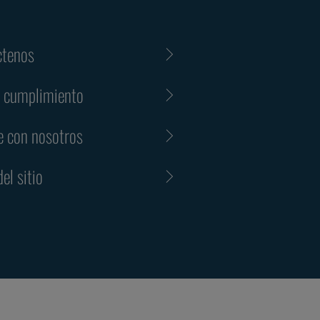
ctenos
y cumplimiento
e con nosotros
el sitio