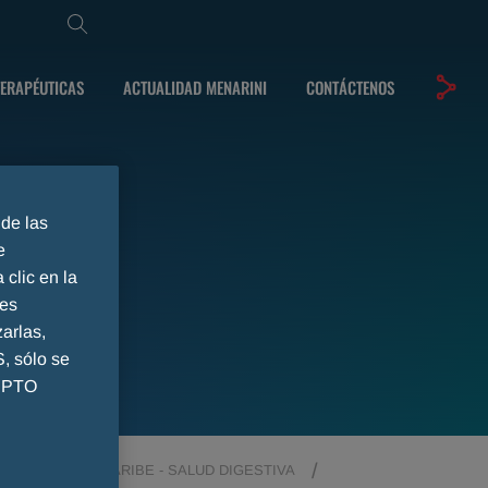
TERAPÉUTICAS
ACTUALIDAD MENARINI
CONTÁCTENOS
 de las
e
 clic en la
ies
arlas,
 sólo se
CEPTO
MÉRICA Y EL CARIBE - SALUD DIGESTIVA