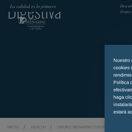
Digestiva
La calidad es lo primero
Descub
Grupo 
Nuestro 
cookies 
rendimie
Política
efectiva
haga cl
instalar
estará a
INICIO
HEALTH
GRUPO MENARINI CENTROAMÉRICA Y E