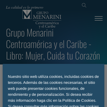
La calidad es lo primero
Grupo Menarini
Centroamérica y el Caribe -
Libro: Mujer, Cuida tu Corazón
INICIO
HEALTH
Nuestro sitio web utiliza cookies, incluidas cookies de
GRUPO MENARINI CENTROAMÉRICA Y EL CARIBE -
terceros. Además de las cookies necesarias, el sitio
CONTENIDO CIENTÍFICO
GRUPO MENARINI CENTROAMÉRICA Y EL CARIBE -
web puede presentar cookies funcionales, de
CARDIO / TROMBO / METABÓLICA
rendimiento y de personalización. Si desea recibir
GRUPO MENARINI CENTROAMÉRICA Y EL CARIBE - LIBRO:
más información haga clic en la Política de Cookies.
MUJER, CUIDA TU CORAZÓN
Si desea consultar más información sobre las cookies