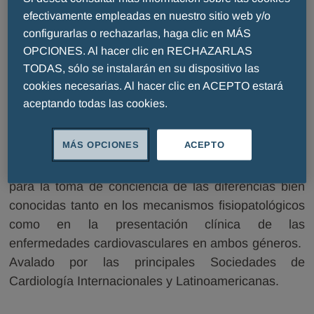
efectivamente empleadas en nuestro sitio web y/o
Libro: Mujer, Cuida tu Corazón
configurarlas o rechazarlas, haga clic en MÁS
OPCIONES. Al hacer clic en RECHAZARLAS
TODAS, sólo se instalarán en su dispositivo las
El libro Mujer Cuida Tu Corazón, es el valioso
cookies necesarias. Al hacer clic en ACEPTO estará
resultado de un proyecto editorial realizado por las
aceptando todas las cookies.
Dras. Dora Inés Molina de Colombia y Margarita
Díaz Velasco de Uruguay, basado en la necesidad
MÁS OPCIONES
ACEPTO
de un libro centrado en el riesgo cardiovascular en
las mujeres y dirigido a lectores de nuestros países,
para la toma de conciencia de las diferencias bien
conocidas tanto en los mecanismos fisiopatológicos
como en la presentación clínica de las
enfermedades cardiovasculares en ambos géneros.
Avalado por las principales Sociedades de
Cardiología Internacionales y Latinoamericanas.