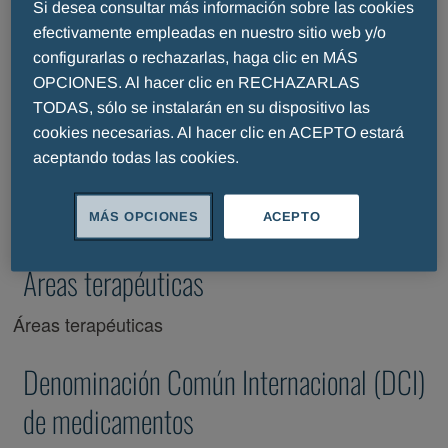
Medicamentos
Si desea consultar más información sobre las cookies
efectivamente empleadas en nuestro sitio web y/o
configurarlas o rechazarlas, haga clic en MÁS
Grupo Menarini
te ofrece el Vademecum de todos
OPCIONES. Al hacer clic en RECHAZARLAS
los medicamentos comercializados por la compañía
TODAS, sólo se instalarán en su dispositivo las
en Centroamérica y El Caribe.
cookies necesarias. Al hacer clic en ACEPTO estará
aceptando todas las cookies.
Efectúa tus búsquedas por
área terapéutica
,
marca
comercial
o
principio activo
(DCI) para obtener
MÁS OPCIONES
ACEPTO
información sobre cualquiera de ellos.
Áreas terapéuticas
Áreas terapéuticas
Denominación Común Internacional (DCI)
de medicamentos