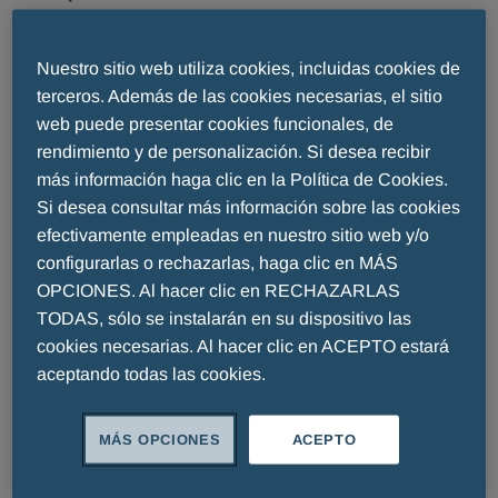
Soluciones terapéuticas y diagnósticas de alta
calidad para los pacientes, la ética como
Nuestro sitio web utiliza cookies, incluidas cookies de
principio subyacente, la dedicación a la
terceros. Además de las cookies necesarias, el sitio
innovación y el avance, una fuerte orientación
web puede presentar cookies funcionales, de
rendimiento y de personalización. Si desea recibir
hacia las personas y la sostenibilidad
más información haga clic en la Política de Cookies.
medioambiental. Estos cinco pilares constituyen
Si desea consultar más información sobre las cookies
los cimientos del Grupo Menarini, una empresa
efectivamente empleadas en nuestro sitio web y/o
farmacéutica italiana con más de 135 años de
configurarlas o rechazarlas, haga clic en MÁS
historia. Fundada en 1886 en Nápoles con el
OPCIONES. Al hacer clic en RECHAZARLAS
nombre de Farmacia Internazionale, en 1915
TODAS, sólo se instalarán en su dispositivo las
Menarini se trasladó a Florencia, donde aún hoy
cookies necesarias. Al hacer clic en ACEPTO estará
se encuentra la sede central del Grupo.
aceptando todas las cookies.
El Grupo Menarini está presente en 140 países
MÁS OPCIONES
ACEPTO
de todo el mundo. Sus empresas se extienden
de Europa a Asia, a África y Oriente Medio, a